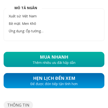
MÔ TẢ NGẮN
Xuất sứ: Việt Nam
Bề mặt: Men Khô
Ứng dụng: Ốp tường…
MUA NHANH
Thêm nhiều ưu đãi hấp dẫn
HẸN LỊCH ĐẾN XEM
Để được đón tiếp tận tình hơn
THÔNG TIN