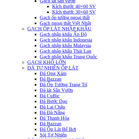
Gạch lát sân vườn
Kích thước 40×60 SV
Kích thước 30×60 SV
Gạch ốp tường ngoại thất
Gạch ngoại thất Việt Nhật
GẠCH ỐP LÁT NHẬP KHẨU
Gạch nhập khẩu Ấn Độ
Gạch nhập khẩu Indonesia
Gạch nhập khẩu Malaysia
Gạch nhập khẩu Thái Lan
Gạch nhập khẩu Trung Quốc
GẠCH KHỔ LỚN
ĐÁ TỰ NHIÊN ỐP LÁT
Đá Ong Xám
Đá Bazzan
Đá Ốp Tường Trang Trí
Đá lát Sân Vườn
Đá CuBic
Đá Bước Dạo
Đá Lai Châu
Đá Đà Nẵng
Đá Thanh Hóa
Đá Bazzan
Đá Ốp Lát Bể Bơi
Sỏi Tự Nhiên