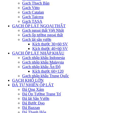
Gạch Thạch Bàn
Gạch Vitto
Gạch Catalan
Gạch Taicera
Gạch TASA
GẠCH ỐP LÁT NGOẠI THẤT
Gạch ngoại thất Việt Nhật
Gạch ốp tường ngoại thất
Gạch lát sân vườn
Kích thước 30×60 SV
Kích thước 40×60 SV
GẠCH ỐP LÁT NHẬP KHẨU
Gạch nhập khẩu Indonesia
Gạch nhập khẩu Malaysia
Gạch nhập khẩu Ấn Độ
Kích thước 60×120
Gạch nhập khẩu Trung Quốc
GẠCH KHỔ LỚN
ĐÁ TỰ NHIÊN ỐP LÁT
Đá Ong Xám
Đá Ốp Tường Trang Trí
Đá lát Sân Vườn
Đá Bước Dạo
Đá Bazzan
Đá Thanh Hóa