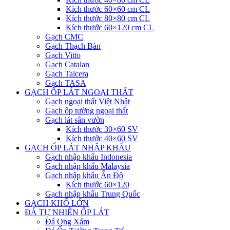
Kích thước 60×60 cm CL
Kích thước 80×80 cm CL
Kích thước 60×120 cm CL
Gạch CMC
Gạch Thạch Bàn
Gạch Vitto
Gạch Catalan
Gạch Taicera
Gạch TASA
GẠCH ỐP LÁT NGOẠI THẤT
Gạch ngoại thất Việt Nhật
Gạch ốp tường ngoại thất
Gạch lát sân vườn
Kích thước 30×60 SV
Kích thước 40×60 SV
GẠCH ỐP LÁT NHẬP KHẨU
Gạch nhập khẩu Indonesia
Gạch nhập khẩu Malaysia
Gạch nhập khẩu Ấn Độ
Kích thước 60×120
Gạch nhập khẩu Trung Quốc
GẠCH KHỔ LỚN
ĐÁ TỰ NHIÊN ỐP LÁT
Đá Ong Xám