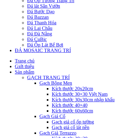
Đá Ốp Tường Trang Trí
Đá lát Sân Vườn
Đá Bước Dạo
Đá Bazzan
Đá Thanh Hóa
Đá Lai Châu
Đá Đà Nẵng
Đá CuBic
Đá Ốp Lát Bể Bơi
ĐÁ MOSAIC TRANG TRÍ
Trang chủ
Giới thiệu
Sản phẩm
GẠCH TRANG TRÍ
Gạch Bông Men
Kích thước 20x20cm
Kích thước 30×30 Việt Nam
Kích thước 30x30cm nhập khẩu
Kích thước 40×40
Kích thước 60x60cm
Gạch Giả Cổ
Gạch giả cổ ốp tường
Gạch giả cổ lát nền
Gạch Giả Terrazzo