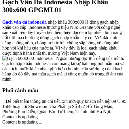
Gạch Vân Đá Indonesia Nhập Khẩu
300x600 GPGML01
Gạch vân đá indonesia
nhập khẩu 300x600 là dòng gạch nhập
khẩu cao cấp indonesia thương hiệu Niro Granite với công nghệ
sản xuất trên dây truyền tiên tiến, hiện đại đem lại nhiều tính năng
nổi trội mà chỉ riêng dòng gạch nhập khẩu này có. Với đặc tính
năng chống nồm, chống trơn trượt, chống sấp bóng vô cùng phù
hợp với khí hậu của nước ta. Vì vậy đây là loại gạch nhập khẩu
được thịnh hành nhất thị trường Việt Nam hiện nay.
Ngoài những đặc thù riêng của mình.
Gạch nhập khẩu indonesia còn mang lại sự hài lòng bởi mẫu mã và
các kích thước khác nhau phù hợp cho nhu cầu sử dụng của khách
hàng do đó đây mà mẫu gạch mà ai cũng muốn có trong tổ ấm của
mình.
Phối cảnh mẫu
Để biết thêm thông tin chi tiết, xin mời quý khách liên hệ: 0973 95
1569 hoặc tới Showroom Gia Phát tại Số 422 Hồ Tùng Mậu,
Phường Phú Diễn, Quận Bắc Từ Liêm, Thành phố Hà Nội.
Content is updating ...
Content is updating ...