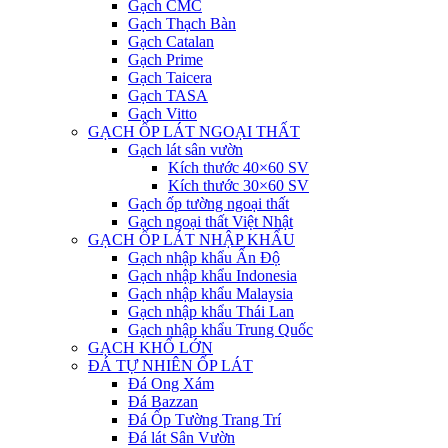
Gạch CMC
Gạch Thạch Bàn
Gạch Catalan
Gạch Prime
Gạch Taicera
Gạch TASA
Gạch Vitto
GẠCH ỐP LÁT NGOẠI THẤT
Gạch lát sân vườn
Kích thước 40×60 SV
Kích thước 30×60 SV
Gạch ốp tường ngoại thất
Gạch ngoại thất Việt Nhật
GẠCH ỐP LÁT NHẬP KHẨU
Gạch nhập khẩu Ấn Độ
Gạch nhập khẩu Indonesia
Gạch nhập khẩu Malaysia
Gạch nhập khẩu Thái Lan
Gạch nhập khẩu Trung Quốc
GẠCH KHỔ LỚN
ĐÁ TỰ NHIÊN ỐP LÁT
Đá Ong Xám
Đá Bazzan
Đá Ốp Tường Trang Trí
Đá lát Sân Vườn