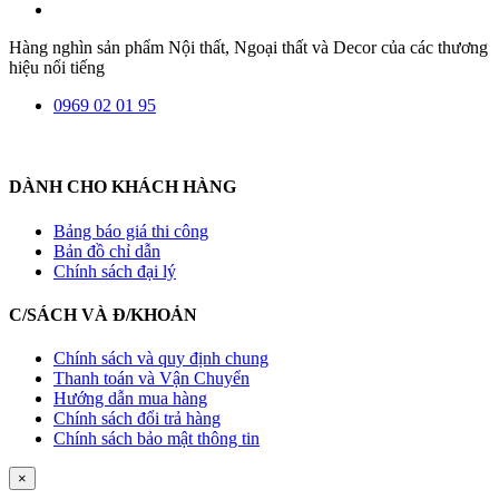
Hàng nghìn sản phẩm Nội thất, Ngoại thất và Decor của các thương
hiệu nổi tiếng
0969 02 01 95
DÀNH CHO KHÁCH HÀNG
Bảng báo giá thi công
Bản đồ chỉ dẫn
Chính sách đại lý
C/SÁCH VÀ Đ/KHOẢN
Chính sách và quy định chung
Thanh toán và Vận Chuyển
Hướng dẫn mua hàng
Chính sách đổi trả hàng
Chính sách bảo mật thông tin
×