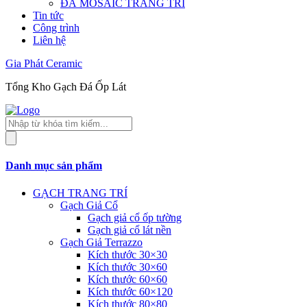
ĐÁ MOSAIC TRANG TRÍ
Tin tức
Công trình
Liên hệ
Gia Phát Ceramic
Tổng Kho Gạch Đá Ốp Lát
Tìm
kiếm
sản
phẩm
Danh mục sản phẩm
GẠCH TRANG TRÍ
Gạch Giả Cổ
Gạch giả cổ ốp tường
Gạch giả cổ lát nền
Gạch Giả Terrazzo
Kích thước 30×30
Kích thước 30×60
Kích thước 60×60
Kích thước 60×120
Kích thước 80×80