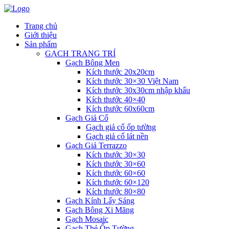
Trang chủ
Giới thiệu
Sản phẩm
GẠCH TRANG TRÍ
Gạch Bông Men
Kích thước 20x20cm
Kích thước 30×30 Việt Nam
Kích thước 30x30cm nhập khẩu
Kích thước 40×40
Kích thước 60x60cm
Gạch Giả Cổ
Gạch giả cổ ốp tường
Gạch giả cổ lát nền
Gạch Giả Terrazzo
Kích thước 30×30
Kích thước 30×60
Kích thước 60×60
Kích thước 60×120
Kích thước 80×80
Gạch Kính Lấy Sáng
Gạch Bông Xi Măng
Gạch Mosaic
Gạch Thẻ Ốp Tường