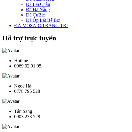
Đá Lai Châu
Đá Đà Nẵng
Đá CuBic
Đá Ốp Lát Bể Bơi
ĐÁ MOSAIC TRANG TRÍ
Hỗ trợ trực tuyến
Hotline
0969 02 01 95
Ngọc Hà
0778 795 528
Tấn Sang
0903 233 528