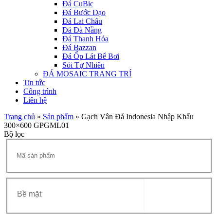
Đá CuBic
Đá Bước Dạo
Đá Lai Châu
Đá Đà Nẵng
Đá Thanh Hóa
Đá Bazzan
Đá Ốp Lát Bể Bơi
Sỏi Tự Nhiên
ĐÁ MOSAIC TRANG TRÍ
Tin tức
Công trình
Liên hệ
Trang chủ
»
Sản phẩm
»
Gạch Vân Đá Indonesia Nhập Khẩu
300×600 GPGML01
Bộ lọc