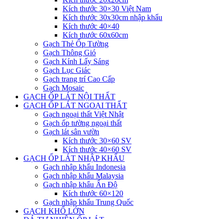
Kích thước 30×30 Việt Nam
Kích thước 30x30cm nhập khẩu
Kích thước 40×40
Kích thước 60x60cm
Gạch Thẻ Ốp Tường
Gạch Thông Gió
Gạch Kính Lấy Sáng
Gạch Lục Giác
Gạch trang trí Cao Cấp
Gạch Mosaic
GẠCH ỐP LÁT NỘI THẤT
GẠCH ỐP LÁT NGOẠI THẤT
Gạch ngoại thất Việt Nhật
Gạch ốp tường ngoại thất
Gạch lát sân vườn
Kích thước 30×60 SV
Kích thước 40×60 SV
GẠCH ỐP LÁT NHẬP KHẨU
Gạch nhập khẩu Indonesia
Gạch nhập khẩu Malaysia
Gạch nhập khẩu Ấn Độ
Kích thước 60×120
Gạch nhập khẩu Trung Quốc
GẠCH KHỔ LỚN