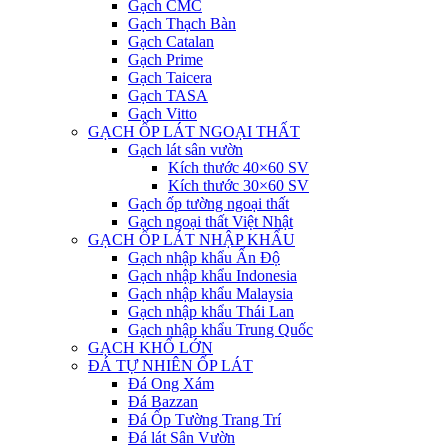
Gạch CMC
Gạch Thạch Bàn
Gạch Catalan
Gạch Prime
Gạch Taicera
Gạch TASA
Gạch Vitto
GẠCH ỐP LÁT NGOẠI THẤT
Gạch lát sân vườn
Kích thước 40×60 SV
Kích thước 30×60 SV
Gạch ốp tường ngoại thất
Gạch ngoại thất Việt Nhật
GẠCH ỐP LÁT NHẬP KHẨU
Gạch nhập khẩu Ấn Độ
Gạch nhập khẩu Indonesia
Gạch nhập khẩu Malaysia
Gạch nhập khẩu Thái Lan
Gạch nhập khẩu Trung Quốc
GẠCH KHỔ LỚN
ĐÁ TỰ NHIÊN ỐP LÁT
Đá Ong Xám
Đá Bazzan
Đá Ốp Tường Trang Trí
Đá lát Sân Vườn