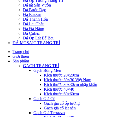
Đá Ốp Tường Trang Trí
Đá lát Sân Vườn
Đá Bước Dạo
Đá Bazzan
Đá Thanh Hóa
Đá Lai Châu
Đá Đà Nẵng
Đá CuBic
Đá Ốp Lát Bể Bơi
ĐÁ MOSAIC TRANG TRÍ
Trang chủ
Giới thiệu
Sản phẩm
GẠCH TRANG TRÍ
Gạch Bông Men
Kích thước 20x20cm
Kích thước 30×30 Việt Nam
Kích thước 30x30cm nhập khẩu
Kích thước 40×40
Kích thước 60x60cm
Gạch Giả Cổ
Gạch giả cổ ốp tường
Gạch giả cổ lát nền
Gạch Giả Terrazzo