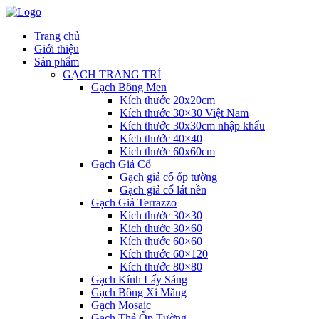
Trang chủ
Giới thiệu
Sản phẩm
GẠCH TRANG TRÍ
Gạch Bông Men
Kích thước 20x20cm
Kích thước 30×30 Việt Nam
Kích thước 30x30cm nhập khẩu
Kích thước 40×40
Kích thước 60x60cm
Gạch Giả Cổ
Gạch giả cổ ốp tường
Gạch giả cổ lát nền
Gạch Giả Terrazzo
Kích thước 30×30
Kích thước 30×60
Kích thước 60×60
Kích thước 60×120
Kích thước 80×80
Gạch Kính Lấy Sáng
Gạch Bông Xi Măng
Gạch Mosaic
Gạch Thẻ Ốp Tường