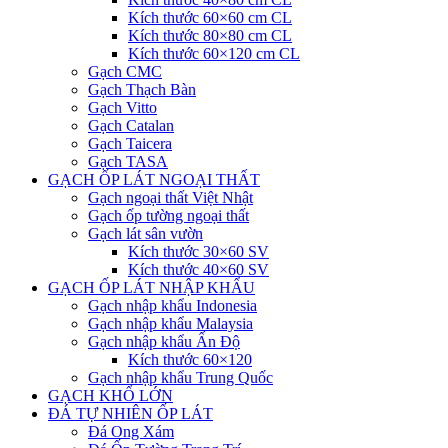
Kích thước 60×60 cm CL
Kích thước 80×80 cm CL
Kích thước 60×120 cm CL
Gạch CMC
Gạch Thạch Bàn
Gạch Vitto
Gạch Catalan
Gạch Taicera
Gạch TASA
GẠCH ỐP LÁT NGOẠI THẤT
Gạch ngoại thất Việt Nhật
Gạch ốp tường ngoại thất
Gạch lát sân vườn
Kích thước 30×60 SV
Kích thước 40×60 SV
GẠCH ỐP LÁT NHẬP KHẨU
Gạch nhập khẩu Indonesia
Gạch nhập khẩu Malaysia
Gạch nhập khẩu Ấn Độ
Kích thước 60×120
Gạch nhập khẩu Trung Quốc
GẠCH KHỔ LỚN
ĐÁ TỰ NHIÊN ỐP LÁT
Đá Ong Xám