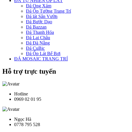
ĐÁ TỰ NHIÊN ỐP LÁT
Đá Ong Xám
Đá Ốp Tường Trang Trí
Đá lát Sân Vườn
Đá Bước Dạo
Đá Bazzan
Đá Thanh Hóa
Đá Lai Châu
Đá Đà Nẵng
Đá CuBic
Đá Ốp Lát Bể Bơi
ĐÁ MOSAIC TRANG TRÍ
Hỗ trợ trực tuyến
Hotline
0969 02 01 95
Ngọc Hà
0778 795 528