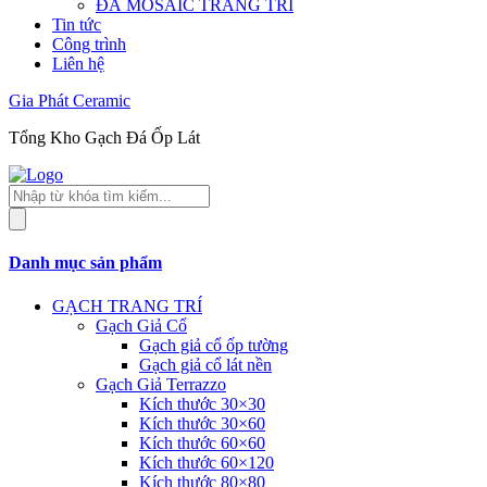
ĐÁ MOSAIC TRANG TRÍ
Tin tức
Công trình
Liên hệ
Gia Phát Ceramic
Tổng Kho Gạch Đá Ốp Lát
Tìm
kiếm
sản
phẩm
Danh mục sản phẩm
GẠCH TRANG TRÍ
Gạch Giả Cổ
Gạch giả cổ ốp tường
Gạch giả cổ lát nền
Gạch Giả Terrazzo
Kích thước 30×30
Kích thước 30×60
Kích thước 60×60
Kích thước 60×120
Kích thước 80×80