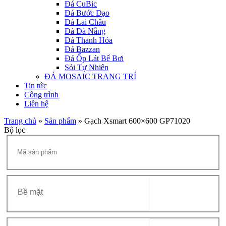
Đá CuBic
Đá Bước Dạo
Đá Lai Châu
Đá Đà Nẵng
Đá Thanh Hóa
Đá Bazzan
Đá Ốp Lát Bể Bơi
Sỏi Tự Nhiên
ĐÁ MOSAIC TRANG TRÍ
Tin tức
Công trình
Liên hệ
Trang chủ
»
Sản phẩm
»
Gạch Xsmart 600×600 GP71020
Bộ lọc