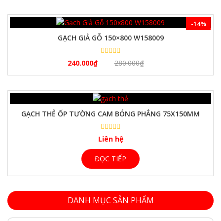
-14%
GẠCH GIẢ GỖ 150×800 W158009
240.000
₫
280.000
₫
GẠCH THẺ ỐP TƯỜNG CAM BÓNG PHẲNG 75X150MM
Liên hệ
ĐỌC TIẾP
DANH MỤC SẢN PHẨM