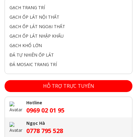
GẠCH TRANG TRÍ
GẠCH ỐP LÁT NỘI THẤT
GẠCH ỐP LÁT NGOẠI THẤT
GẠCH ỐP LÁT NHẬP KHẨU
GẠCH KHỔ LỚN
ĐÁ TỰ NHIÊN ỐP LÁT
ĐÁ MOSAIC TRANG TRÍ
HỖ TRỢ TRỰC TUYẾN
Hotline
0969 02 01 95
Ngọc Hà
0778 795 528