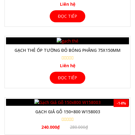
Liên hệ
ĐỌC TIẾP
GẠCH THẺ ỐP TƯỜNG ĐỎ BÓNG PHẲNG 75X150MM
Liên hệ
ĐỌC TIẾP
-14%
GẠCH GIẢ GỖ 150×800 W158003
240.000
₫
280.000
₫