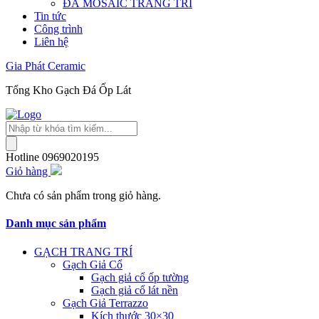
ĐÁ MOSAIC TRANG TRÍ
Tin tức
Công trình
Liên hệ
Gia Phát Ceramic
Tổng Kho Gạch Đá Ốp Lát
Tìm
kiếm
sản
Hotline
0969020195
phẩm
Giỏ hàng
Chưa có sản phẩm trong giỏ hàng.
Danh mục sản phẩm
GẠCH TRANG TRÍ
Gạch Giả Cổ
Gạch giả cổ ốp tường
Gạch giả cổ lát nền
Gạch Giả Terrazzo
Kích thước 30×30