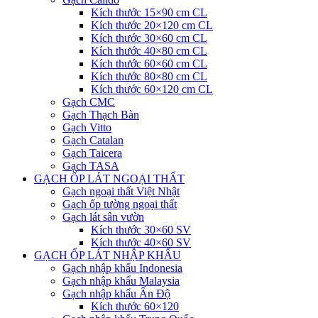
Kích thước 15×90 cm CL
Kích thước 20×120 cm CL
Kích thước 30×60 cm CL
Kích thước 40×80 cm CL
Kích thước 60×60 cm CL
Kích thước 80×80 cm CL
Kích thước 60×120 cm CL
Gạch CMC
Gạch Thạch Bàn
Gạch Vitto
Gạch Catalan
Gạch Taicera
Gạch TASA
GẠCH ỐP LÁT NGOẠI THẤT
Gạch ngoại thất Việt Nhật
Gạch ốp tường ngoại thất
Gạch lát sân vườn
Kích thước 30×60 SV
Kích thước 40×60 SV
GẠCH ỐP LÁT NHẬP KHẨU
Gạch nhập khẩu Indonesia
Gạch nhập khẩu Malaysia
Gạch nhập khẩu Ấn Độ
Kích thước 60×120