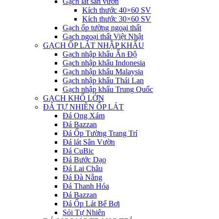
Gạch lát sân vườn
Kích thước 40×60 SV
Kích thước 30×60 SV
Gạch ốp tường ngoại thất
Gạch ngoại thất Việt Nhật
GẠCH ỐP LÁT NHẬP KHẨU
Gạch nhập khẩu Ấn Độ
Gạch nhập khẩu Indonesia
Gạch nhập khẩu Malaysia
Gạch nhập khẩu Thái Lan
Gạch nhập khẩu Trung Quốc
GẠCH KHỔ LỚN
ĐÁ TỰ NHIÊN ỐP LÁT
Đá Ong Xám
Đá Bazzan
Đá Ốp Tường Trang Trí
Đá lát Sân Vườn
Đá CuBic
Đá Bước Dạo
Đá Lai Châu
Đá Đà Nẵng
Đá Thanh Hóa
Đá Bazzan
Đá Ốp Lát Bể Bơi
Sỏi Tự Nhiên