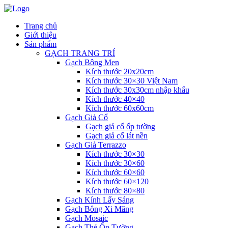
Trang chủ
Giới thiệu
Sản phẩm
GẠCH TRANG TRÍ
Gạch Bông Men
Kích thước 20x20cm
Kích thước 30×30 Việt Nam
Kích thước 30x30cm nhập khẩu
Kích thước 40×40
Kích thước 60x60cm
Gạch Giả Cổ
Gạch giả cổ ốp tường
Gạch giả cổ lát nền
Gạch Giả Terrazzo
Kích thước 30×30
Kích thước 30×60
Kích thước 60×60
Kích thước 60×120
Kích thước 80×80
Gạch Kính Lấy Sáng
Gạch Bông Xi Măng
Gạch Mosaic
Gạch Thẻ Ốp Tường