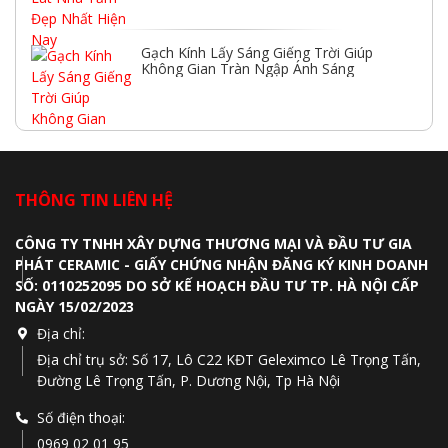
Gạch Kính Lấy Sáng Giếng Trời Giúp
Không Gian Tràn Ngập Ánh Sáng
THÔNG TIN LIÊN HỆ
CÔNG TY TNHH XÂY DỰNG THƯƠNG MẠI VÀ ĐẦU TƯ GIA
PHÁT CERAMIC - GIẤY CHỨNG NHẬN ĐĂNG KÝ KINH DOANH
SỐ: 0110252095 DO SỞ KẾ HOẠCH ĐẦU TƯ TP. HÀ NỘI CẤP
NGÀY 15/02/2023
Địa chỉ:
Địa chỉ trụ sở: Số 17, Lô C22 KĐT Geleximco Lê Trọng Tấn,
Đường Lê Trọng Tấn, P. Dương Nội, Tp Hà Nội
Số điện thoại:
0969 02 01 95