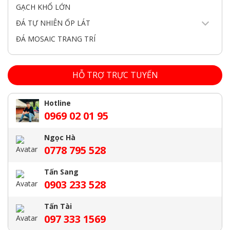
GẠCH KHỔ LỚN
ĐÁ TỰ NHIÊN ỐP LÁT
ĐÁ MOSAIC TRANG TRÍ
HỖ TRỢ TRỰC TUYẾN
Hotline
0969 02 01 95
Ngọc Hà
0778 795 528
Tấn Sang
0903 233 528
Tấn Tài
097 333 1569