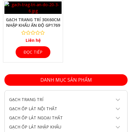
GẠCH TRANG TRÍ 30X60CM
NHẬP KHẨU ẤN ĐỘ GP1769
Liên hệ
ĐỌC TIẾP
DANH MỤC SẢN PHẨM
GẠCH TRANG TRÍ
GẠCH ỐP LÁT NỘI THẤT
GẠCH ỐP LÁT NGOẠI THẤT
GẠCH ỐP LÁT NHẬP KHẨU