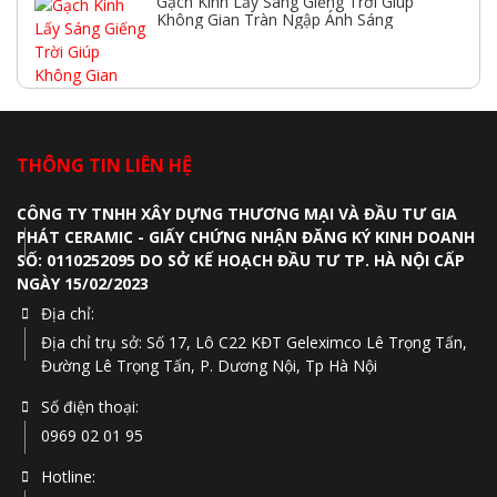
Gạch Kính Lấy Sáng Giếng Trời Giúp
Không Gian Tràn Ngập Ánh Sáng
THÔNG TIN LIÊN HỆ
CÔNG TY TNHH XÂY DỰNG THƯƠNG MẠI VÀ ĐẦU TƯ GIA
PHÁT CERAMIC - GIẤY CHỨNG NHẬN ĐĂNG KÝ KINH DOANH
SỐ: 0110252095 DO SỞ KẾ HOẠCH ĐẦU TƯ TP. HÀ NỘI CẤP
NGÀY 15/02/2023
Địa chỉ:
Địa chỉ trụ sở: Số 17, Lô C22 KĐT Geleximco Lê Trọng Tấn,
Đường Lê Trọng Tấn, P. Dương Nội, Tp Hà Nội
Số điện thoại:
0969 02 01 95
Hotline: