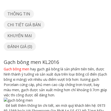
THÔNG TIN
CHI TIẾT GIÁ BÁN
KHUYẾN MẠI
ĐÁNH GIÁ (0)
Gạch bông men KL2016
Gạch bông men
hay gạch giả bông là sản phẩm tiến tiến, được
hình thành ý tưởng và sản xuất dựa trên loại Bông cổ điển (Gạch
bông xi măng) với nhiều ưu điểm vượt trội hơn: Xương gạch
Porcelain cứng cáp, phủ men cao cấp chống trơn trượt, bay
màu men, gạch được sản xuất mỏng hơn chỉ khoảng 0.7cm giúp
việc thi công được dễ dàng hơn.
Để biết thêm thông tin chi tiết, xin mời quý khách liên hệ: 0973
95 1569 hoặc tới Showroom Gia Phát tại Số 422 Hồ Tùng Mậu,