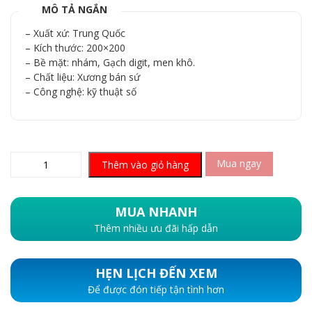
MÔ TẢ NGẮN
– Xuất xứ: Trung Quốc
– Kích thước: 200×200
– Bề mặt: nhám, Gạch digit, men khô.
– Chất liệu: Xương bán sứ
– Công nghệ: kỹ thuật số
Mua ngay
Thêm vào giỏ hàng
MUA NHANH
Thêm nhiều ưu đãi hấp dẫn
HẸN LỊCH ĐẾN XEM
Để được đón tiếp tận tình hơn