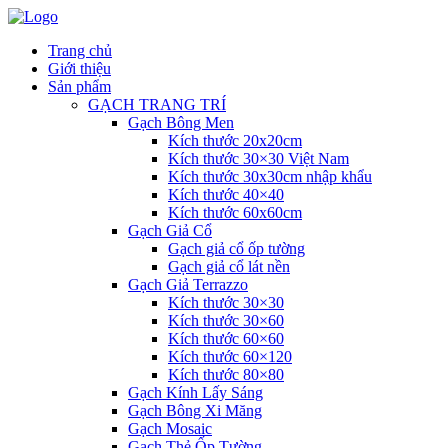
Trang chủ
Giới thiệu
Sản phẩm
GẠCH TRANG TRÍ
Gạch Bông Men
Kích thước 20x20cm
Kích thước 30×30 Việt Nam
Kích thước 30x30cm nhập khẩu
Kích thước 40×40
Kích thước 60x60cm
Gạch Giả Cổ
Gạch giả cổ ốp tường
Gạch giả cổ lát nền
Gạch Giả Terrazzo
Kích thước 30×30
Kích thước 30×60
Kích thước 60×60
Kích thước 60×120
Kích thước 80×80
Gạch Kính Lấy Sáng
Gạch Bông Xi Măng
Gạch Mosaic
Gạch Thẻ Ốp Tường