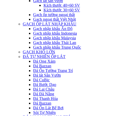
Gạch lát sân vườn
Kích thước 40×60 SV
Kích thước 30×60 SV
Gạch ốp tường ngoại thất
Gạch ngoại thất Việt Nhật
GẠCH ỐP LÁT NHẬP KHẨU
Gạch nhập khẩu Ấn Độ
Gạch nhập khẩu Indonesia
Gạch nhập khẩu Malaysia
Gạch nhập khẩu Thái Lan
Gạch nhập khẩu Trung Quốc
GẠCH KHỔ LỚN
ĐÁ TỰ NHIÊN ỐP LÁT
Đá Ong Xám
Đá Bazzan
Đá Ốp Tường Trang Trí
Đá lát Sân Vườn
Đá CuBic
Đá Bước Dạo
Đá Lai Châu
Đá Đà Nẵng
Đá Thanh Hóa
Đá Bazzan
Đá Ốp Lát Bể Bơi
Sỏi Tự Nhiên