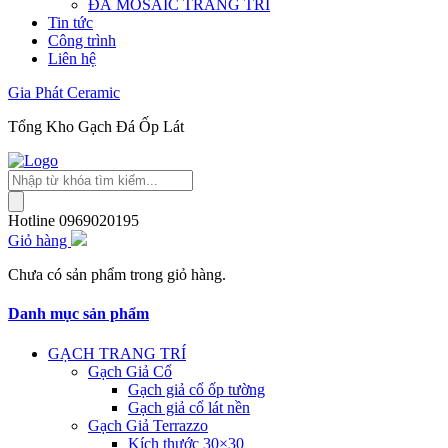
ĐÁ MOSAIC TRANG TRÍ
Tin tức
Công trình
Liên hệ
Gia Phát Ceramic
Tổng Kho Gạch Đá Ốp Lát
Tìm
kiếm
sản
Hotline
0969020195
phẩm
Giỏ hàng
Chưa có sản phẩm trong giỏ hàng.
Danh mục sản phẩm
GẠCH TRANG TRÍ
Gạch Giả Cổ
Gạch giả cổ ốp tường
Gạch giả cổ lát nền
Gạch Giả Terrazzo
Kích thước 30×30