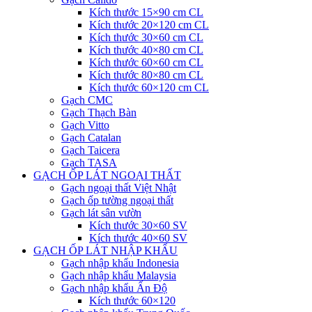
Kích thước 15×90 cm CL
Kích thước 20×120 cm CL
Kích thước 30×60 cm CL
Kích thước 40×80 cm CL
Kích thước 60×60 cm CL
Kích thước 80×80 cm CL
Kích thước 60×120 cm CL
Gạch CMC
Gạch Thạch Bàn
Gạch Vitto
Gạch Catalan
Gạch Taicera
Gạch TASA
GẠCH ỐP LÁT NGOẠI THẤT
Gạch ngoại thất Việt Nhật
Gạch ốp tường ngoại thất
Gạch lát sân vườn
Kích thước 30×60 SV
Kích thước 40×60 SV
GẠCH ỐP LÁT NHẬP KHẨU
Gạch nhập khẩu Indonesia
Gạch nhập khẩu Malaysia
Gạch nhập khẩu Ấn Độ
Kích thước 60×120