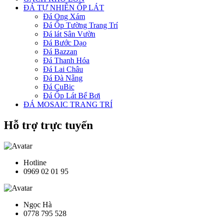
ĐÁ TỰ NHIÊN ỐP LÁT
Đá Ong Xám
Đá Ốp Tường Trang Trí
Đá lát Sân Vườn
Đá Bước Dạo
Đá Bazzan
Đá Thanh Hóa
Đá Lai Châu
Đá Đà Nẵng
Đá CuBic
Đá Ốp Lát Bể Bơi
ĐÁ MOSAIC TRANG TRÍ
Hỗ trợ trực tuyến
Hotline
0969 02 01 95
Ngọc Hà
0778 795 528