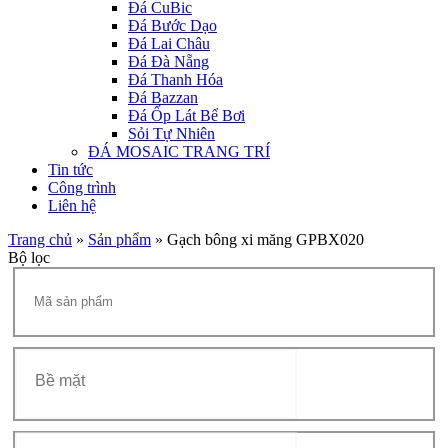
Đá CuBic
Đá Bước Dạo
Đá Lai Châu
Đá Đà Nẵng
Đá Thanh Hóa
Đá Bazzan
Đá Ốp Lát Bể Bơi
Sỏi Tự Nhiên
ĐÁ MOSAIC TRANG TRÍ
Tin tức
Công trình
Liên hệ
Trang chủ
»
Sản phẩm
»
Gạch bông xi măng GPBX020
Bộ lọc