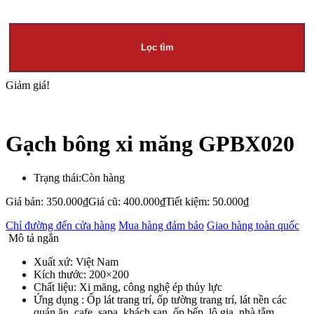
Lọc tìm
Giảm giá!
Gạch bông xi măng GPBX020
Trạng thái:
Còn hàng
Giá bán:
350.000
₫
Giá cũ:
400.000
₫
Tiết kiệm:
50.000
₫
Chỉ đường đến cửa hàng
Mua hàng đảm bảo
Giao hàng toàn quốc
Mô tả ngắn
Xuất xứ: Việt Nam
Kích thước: 200×200
Chất liệu: Xi măng, công nghệ ép thủy lực
Ứng dụng : Ốp lát trang trí, ốp tường trang trí, lát nền các
quán ăn, cafe, sapa, khách sạn, ốp bếp, lô gia, nhà tắm….