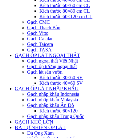
Kích thước 60×60 cm CL
Kích thước 80×80 cm CL
Kích thước 60×120 cm CL
Gạch CMC
Gạch Thạch Bàn
Gạch Vitto
Gạch Catalan
Gạch Taicera
Gạch TASA
GẠCH ỐP LÁT NGOẠI THẤT
Gạch ngoại thất Việt Nhật
Gạch ốp tường ngoại thất
Gạch lát sân vườn
Kích thước 30×60 SV
Kích thước 40×60 SV
GẠCH ỐP LÁT NHẬP KHẨU
Gạch nhập khẩu Indonesia
Gạch nhập khẩu Malaysia
Gạch nhập khẩu Ấn Độ
Kích thước 60×120
Gạch nhập khẩu Trung Quốc
GẠCH KHỔ LỚN
ĐÁ TỰ NHIÊN ỐP LÁT
Đá Ong Xám