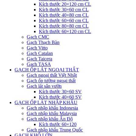
Kích thước 20×120 cm CL
Kích thước 30×60 cm CL
Kích thước 40×80 cm CL
Kích thước 60×60 cm CL
Kích thước 80×80 cm CL
Kích thước 60×120 cm CL
Gạch CMC
Gạch Thạch Bàn
Gạch Vitto
Gạch Catalan
Gạch Taicera
Gạch TASA
GẠCH ỐP LÁT NGOẠI THẤT
Gạch ngoại thất Việt Nhật
Gạch ốp tường ngoại thất
Gạch lát sân vườn
Kích thước 30×60 SV
Kích thước 40×60 SV
GẠCH ỐP LÁT NHẬP KHẨU
Gạch nhập khẩu Indonesia
Gạch nhập khẩu Malaysia
Gạch nhập khẩu Ấn Độ
Kích thước 60×120
Gạch nhập khẩu Trung Quốc
GẠCH KHỔ LỚN