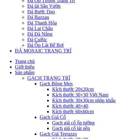
Đá Ốp Tường Trang Trí
Đá lát Sân Vườn
Đá Bước Dạo
Đá Bazzan
Đá Thanh Hóa
Đá Lai Châu
Đá Đà Nẵng
Đá CuBic
Đá Ốp Lát Bể Bơi
ĐÁ MOSAIC TRANG TRÍ
Trang chủ
Giới thiệu
Sản phẩm
GẠCH TRANG TRÍ
Gạch Bông Men
Kích thước 20x20cm
Kích thước 30×30 Việt Nam
Kích thước 30x30cm nhập khẩu
Kích thước 40×40
Kích thước 60x60cm
Gạch Giả Cổ
Gạch giả cổ ốp tường
Gạch giả cổ lát nền
Gạch Giả Terrazzo