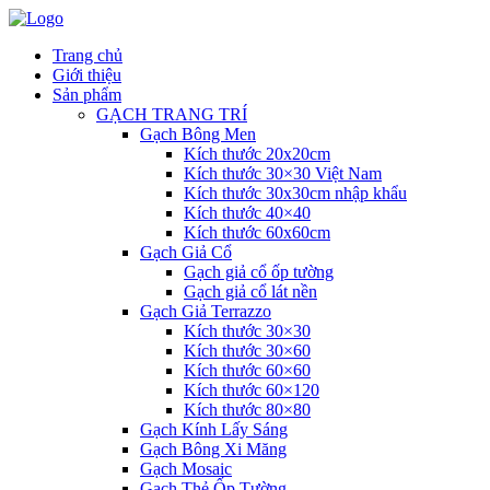
Trang chủ
Giới thiệu
Sản phẩm
GẠCH TRANG TRÍ
Gạch Bông Men
Kích thước 20x20cm
Kích thước 30×30 Việt Nam
Kích thước 30x30cm nhập khẩu
Kích thước 40×40
Kích thước 60x60cm
Gạch Giả Cổ
Gạch giả cổ ốp tường
Gạch giả cổ lát nền
Gạch Giả Terrazzo
Kích thước 30×30
Kích thước 30×60
Kích thước 60×60
Kích thước 60×120
Kích thước 80×80
Gạch Kính Lấy Sáng
Gạch Bông Xi Măng
Gạch Mosaic
Gạch Thẻ Ốp Tường