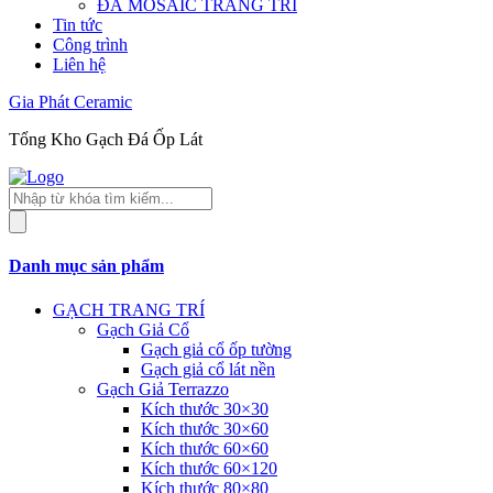
ĐÁ MOSAIC TRANG TRÍ
Tin tức
Công trình
Liên hệ
Gia Phát Ceramic
Tổng Kho Gạch Đá Ốp Lát
Tìm
kiếm
sản
phẩm
Danh mục sản phẩm
GẠCH TRANG TRÍ
Gạch Giả Cổ
Gạch giả cổ ốp tường
Gạch giả cổ lát nền
Gạch Giả Terrazzo
Kích thước 30×30
Kích thước 30×60
Kích thước 60×60
Kích thước 60×120
Kích thước 80×80