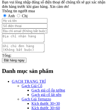
xi
400.000₫.
là:
Bạn vui lòng nhập đúng số điện thoại để chúng tôi sẽ gọi xác nhận
măng
350.000₫.
đơn hàng trước khi giao hàng. Xin cảm ơn!
GPBX020
Thông tin người mua
số
Anh
Chị
lượng
Tổng:
Đặt hàng ngay
Danh mục sản phẩm
GẠCH TRANG TRÍ
Gạch Giả Cổ
Gạch giả cổ ốp tường
Gạch giả cổ lát nền
Gạch Giả Terrazzo
Kích thước 30×30
Kích thước 30×60