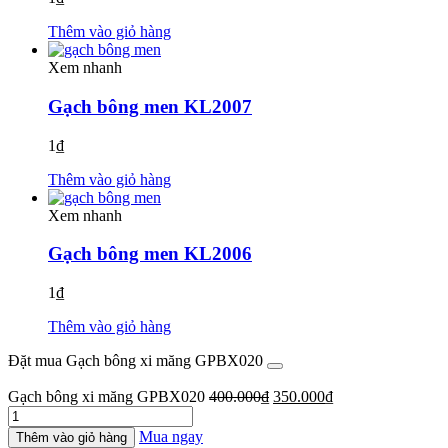
Thêm vào giỏ hàng
Xem nhanh
Gạch bông men KL2007
1
₫
Thêm vào giỏ hàng
Xem nhanh
Gạch bông men KL2006
1
₫
Thêm vào giỏ hàng
Đặt mua Gạch bông xi măng GPBX020
Giá
Giá
Gạch bông xi măng GPBX020
400.000
₫
350.000
₫
Gạch
gốc
hiện
bông
là:
tại
Mua ngay
Thêm vào giỏ hàng