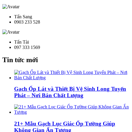
Tấn Sang
0903 233 528
Tấn Tài
097 333 1569
Tin tức mới
Gạch Ốp Lát và Thiết Bị Vệ Sinh Long Tuyến
Phát – Nơi Bán Chất Lượng
21+ Mẫu Gạch Lục Giác Ốp Tường Giúp
Không Gian Ấn Tượng