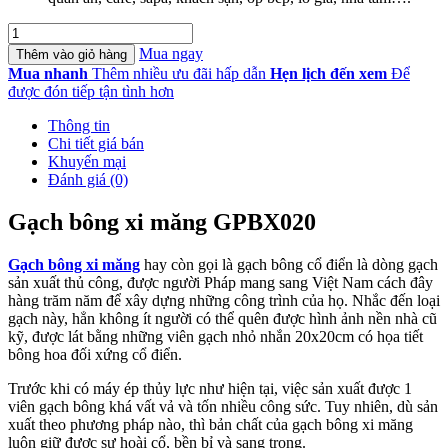
Gạch
bông
Mua ngay
Thêm vào giỏ hàng
xi
Mua nhanh
Thêm nhiều ưu đãi hấp dẫn
Hẹn lịch đến xem
Để
măng
được đón tiếp tận tình hơn
GPBX020
số
Thông tin
lượng
Chi tiết giá bán
Khuyến mại
Đánh giá (0)
Gạch bông xi măng GPBX020
Gạch bông xi măng
hay còn gọi là gạch bông cổ điển là dòng gạch
sản xuất thủ công, được người Pháp mang sang Việt Nam cách đây
hàng trăm năm để xây dựng những công trình của họ. Nhắc đến loại
gạch này, hẳn không ít người có thể quên được hình ảnh nền nhà cũ
kỹ, được lát bằng những viên gạch nhỏ nhắn 20x20cm có họa tiết
bông hoa đối xứng cổ điển.
Trước khi có máy ép thủy lực như hiện tại, việc sản xuất được 1
viên gạch bông khá vất vả và tốn nhiều công sức. Tuy nhiên, dù sản
xuất theo phương pháp nào, thì bản chất của gạch bông xi măng
luôn giữ được sự hoài cổ, bền bỉ và sang trọng.