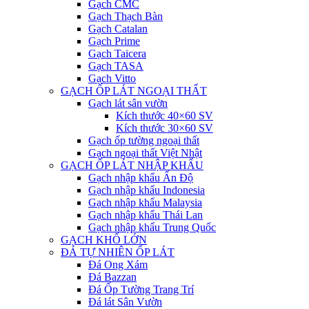
Gạch CMC
Gạch Thạch Bàn
Gạch Catalan
Gạch Prime
Gạch Taicera
Gạch TASA
Gạch Vitto
GẠCH ỐP LÁT NGOẠI THẤT
Gạch lát sân vườn
Kích thước 40×60 SV
Kích thước 30×60 SV
Gạch ốp tường ngoại thất
Gạch ngoại thất Việt Nhật
GẠCH ỐP LÁT NHẬP KHẨU
Gạch nhập khẩu Ấn Độ
Gạch nhập khẩu Indonesia
Gạch nhập khẩu Malaysia
Gạch nhập khẩu Thái Lan
Gạch nhập khẩu Trung Quốc
GẠCH KHỔ LỚN
ĐÁ TỰ NHIÊN ỐP LÁT
Đá Ong Xám
Đá Bazzan
Đá Ốp Tường Trang Trí
Đá lát Sân Vườn