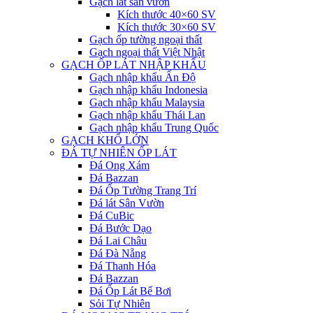
Gạch lát sân vườn
Kích thước 40×60 SV
Kích thước 30×60 SV
Gạch ốp tường ngoại thất
Gạch ngoại thất Việt Nhật
GẠCH ỐP LÁT NHẬP KHẨU
Gạch nhập khẩu Ấn Độ
Gạch nhập khẩu Indonesia
Gạch nhập khẩu Malaysia
Gạch nhập khẩu Thái Lan
Gạch nhập khẩu Trung Quốc
GẠCH KHỔ LỚN
ĐÁ TỰ NHIÊN ỐP LÁT
Đá Ong Xám
Đá Bazzan
Đá Ốp Tường Trang Trí
Đá lát Sân Vườn
Đá CuBic
Đá Bước Dạo
Đá Lai Châu
Đá Đà Nẵng
Đá Thanh Hóa
Đá Bazzan
Đá Ốp Lát Bể Bơi
Sỏi Tự Nhiên