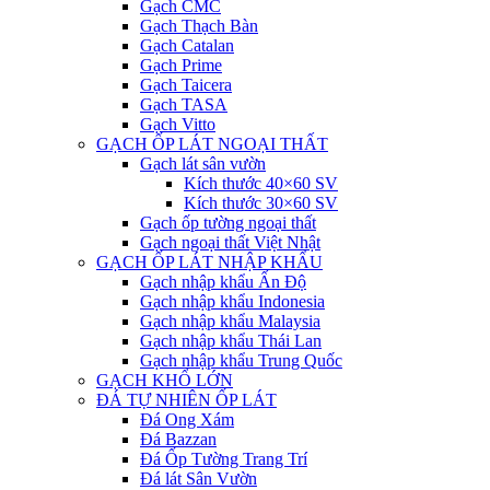
Gạch CMC
Gạch Thạch Bàn
Gạch Catalan
Gạch Prime
Gạch Taicera
Gạch TASA
Gạch Vitto
GẠCH ỐP LÁT NGOẠI THẤT
Gạch lát sân vườn
Kích thước 40×60 SV
Kích thước 30×60 SV
Gạch ốp tường ngoại thất
Gạch ngoại thất Việt Nhật
GẠCH ỐP LÁT NHẬP KHẨU
Gạch nhập khẩu Ấn Độ
Gạch nhập khẩu Indonesia
Gạch nhập khẩu Malaysia
Gạch nhập khẩu Thái Lan
Gạch nhập khẩu Trung Quốc
GẠCH KHỔ LỚN
ĐÁ TỰ NHIÊN ỐP LÁT
Đá Ong Xám
Đá Bazzan
Đá Ốp Tường Trang Trí
Đá lát Sân Vườn