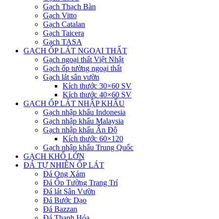
Gạch Thạch Bàn
Gạch Vitto
Gạch Catalan
Gạch Taicera
Gạch TASA
GẠCH ỐP LÁT NGOẠI THẤT
Gạch ngoại thất Việt Nhật
Gạch ốp tường ngoại thất
Gạch lát sân vườn
Kích thước 30×60 SV
Kích thước 40×60 SV
GẠCH ỐP LÁT NHẬP KHẨU
Gạch nhập khẩu Indonesia
Gạch nhập khẩu Malaysia
Gạch nhập khẩu Ấn Độ
Kích thước 60×120
Gạch nhập khẩu Trung Quốc
GẠCH KHỔ LỚN
ĐÁ TỰ NHIÊN ỐP LÁT
Đá Ong Xám
Đá Ốp Tường Trang Trí
Đá lát Sân Vườn
Đá Bước Dạo
Đá Bazzan
Đá Thanh Hóa