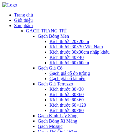
Trang chủ
Giới thiệu
Sản phẩm
GẠCH TRANG TRÍ
Gạch Bông Men
Kích thước 20x20cm
Kích thước 30×30 Việt Nam
Kích thước 30x30cm nhập khẩu
Kích thước 40×40
Kích thước 60x60cm
Gạch Giả Cổ
Gạch giả cổ ốp tường
Gạch giả cổ lát nền
Gạch Giả Terrazzo
Kích thước 30×30
Kích thước 30×60
Kích thước 60×60
Kích thước 60×120
Kích thước 80×80
Gạch Kính Lấy Sáng
Gạch Bông Xi Măng
Gạch Mosaic
Gạch Thẻ Ốp Tường