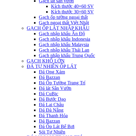
Gạch lát sân vườn
Kích thước 40×60 SV
Kích thước 30×60 SV
Gạch ốp tường ngoại thất
Gạch ngoại thất Việt Nhật
GẠCH ỐP LÁT NHẬP KHẨU
Gạch nhập khẩu Ấn Độ
Gạch nhập khẩu Indonesia
Gạch nhập khẩu Malaysia
Gạch nhập khẩu Thái Lan
Gạch nhập khẩu Trung Quốc
GẠCH KHỔ LỚN
ĐÁ TỰ NHIÊN ỐP LÁT
Đá Ong Xám
Đá Bazzan
Đá Ốp Tường Trang Trí
Đá lát Sân Vườn
Đá CuBic
Đá Bước Dạo
Đá Lai Châu
Đá Đà Nẵng
Đá Thanh Hóa
Đá Bazzan
Đá Ốp Lát Bể Bơi
Sỏi Tự Nhiên