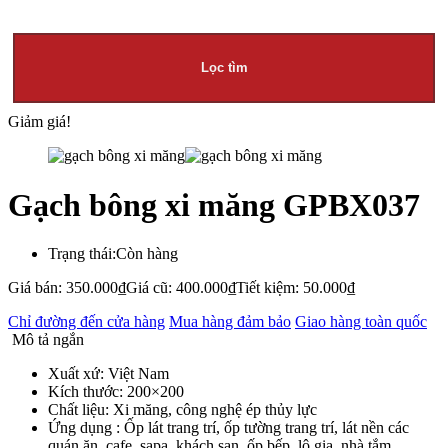
Lọc tìm
Giảm giá!
Gạch bông xi măng GPBX037
Trạng thái:
Còn hàng
Giá bán:
350.000
₫
Giá cũ:
400.000
₫
Tiết kiệm:
50.000
₫
Chỉ đường đến cửa hàng
Mua hàng đảm bảo
Giao hàng toàn quốc
Mô tả ngắn
Xuất xứ: Việt Nam
Kích thước: 200×200
Chất liệu: Xi măng, công nghệ ép thủy lực
Ứng dụng : Ốp lát trang trí, ốp tường trang trí, lát nền các
quán ăn, cafe, sapa, khách sạn, ốp bếp, lô gia, nhà tắm….