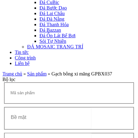
Đá CuBic
Đá Bước Dạo
Đá Lai Châu
Đá Đà Nẵng
Đá Thanh Hóa
Đá Bazzan
Đá Ốp Lát Bể Bơi
Sỏi Tự Nhiên
ĐÁ MOSAIC TRANG TRÍ
Tin tức
Công trình
Liên hệ
Trang chủ
»
Sản phẩm
»
Gạch bông xi măng GPBX037
Bộ lọc