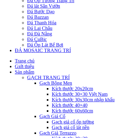
Đá Ốp Tường Trang Trí
Đá lát Sân Vườn
Đá Bước Dạo
Đá Bazzan
Đá Thanh Hóa
Đá Lai Châu
Đá Đà Nẵng
Đá CuBic
Đá Ốp Lát Bể Bơi
ĐÁ MOSAIC TRANG TRÍ
Trang chủ
Giới thiệu
Sản phẩm
GẠCH TRANG TRÍ
Gạch Bông Men
Kích thước 20x20cm
Kích thước 30×30 Việt Nam
Kích thước 30x30cm nhập khẩu
Kích thước 40×40
Kích thước 60x60cm
Gạch Giả Cổ
Gạch giả cổ ốp tường
Gạch giả cổ lát nền
Gạch Giả Terrazzo