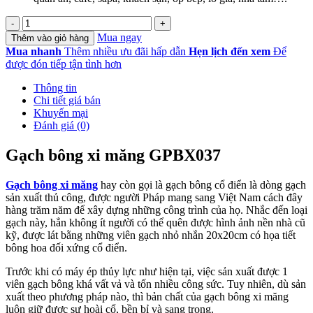
Gạch
bông
Mua ngay
Thêm vào giỏ hàng
xi
Mua nhanh
Thêm nhiều ưu đãi hấp dẫn
Hẹn lịch đến xem
Để
măng
được đón tiếp tận tình hơn
GPBX037
số
Thông tin
lượng
Chi tiết giá bán
Khuyến mại
Đánh giá (0)
Gạch bông xi măng GPBX037
Gạch bông xi măng
hay còn gọi là gạch bông cổ điển là dòng gạch
sản xuất thủ công, được người Pháp mang sang Việt Nam cách đây
hàng trăm năm để xây dựng những công trình của họ. Nhắc đến loại
gạch này, hẳn không ít người có thể quên được hình ảnh nền nhà cũ
kỹ, được lát bằng những viên gạch nhỏ nhắn 20x20cm có họa tiết
bông hoa đối xứng cổ điển.
Trước khi có máy ép thủy lực như hiện tại, việc sản xuất được 1
viên gạch bông khá vất vả và tốn nhiều công sức. Tuy nhiên, dù sản
xuất theo phương pháp nào, thì bản chất của gạch bông xi măng
luôn giữ được sự hoài cổ, bền bỉ và sang trọng.