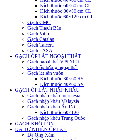
Kích thước 60×60 cm CL
Kích thước 80×80 cm CL
Kích thước 60×120 cm CL
Gạch CMC
Gạch Thạch Bàn
Gạch Vitto
Gạch Catalan
Gạch Taicera
Gạch TASA
GẠCH ỐP LÁT NGOẠI THẤT
Gạch ngoại thất Việt Nhật
Gạch ốp tường ngoại thất
Gạch lát sân vườn
Kích thước 30×60 SV
Kích thước 40×60 SV
GẠCH ỐP LÁT NHẬP KHẨU
Gạch nhập khẩu Indonesia
Gạch nhập khẩu Malaysia
Gạch nhập khẩu Ấn Độ
Kích thước 60×120
Gạch nhập khẩu Trung Quốc
GẠCH KHỔ LỚN
ĐÁ TỰ NHIÊN ỐP LÁT
Đá Ong Xám