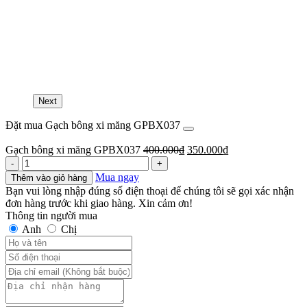
Next
Đặt mua Gạch bông xi măng GPBX037
Giá
Giá
Gạch bông xi măng GPBX037
400.000
₫
350.000
₫
Gạch
gốc
hiện
bông
là:
tại
Mua ngay
Thêm vào giỏ hàng
xi
400.000₫.
là:
Bạn vui lòng nhập đúng số điện thoại để chúng tôi sẽ gọi xác nhận
măng
350.000₫.
đơn hàng trước khi giao hàng. Xin cảm ơn!
GPBX037
Thông tin người mua
số
Anh
Chị
lượng