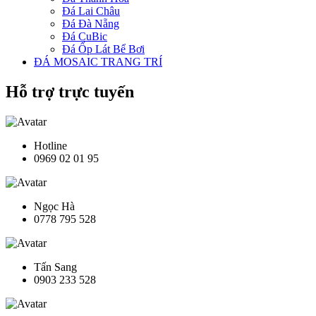
Đá Lai Châu
Đá Đà Nẵng
Đá CuBic
Đá Ốp Lát Bể Bơi
ĐÁ MOSAIC TRANG TRÍ
Hỗ trợ trực tuyến
Hotline
0969 02 01 95
Ngọc Hà
0778 795 528
Tấn Sang
0903 233 528