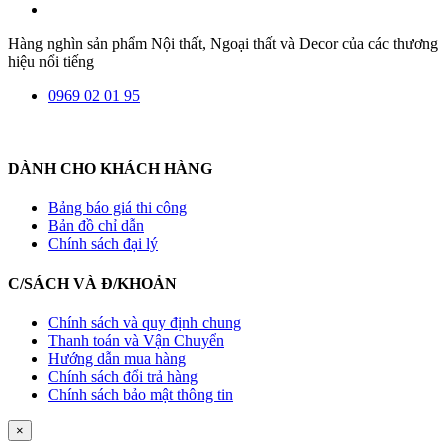
Hàng nghìn sản phẩm Nội thất, Ngoại thất và Decor của các thương
hiệu nổi tiếng
0969 02 01 95
DÀNH CHO KHÁCH HÀNG
Bảng báo giá thi công
Bản đồ chỉ dẫn
Chính sách đại lý
C/SÁCH VÀ Đ/KHOẢN
Chính sách và quy định chung
Thanh toán và Vận Chuyển
Hướng dẫn mua hàng
Chính sách đổi trả hàng
Chính sách bảo mật thông tin
×