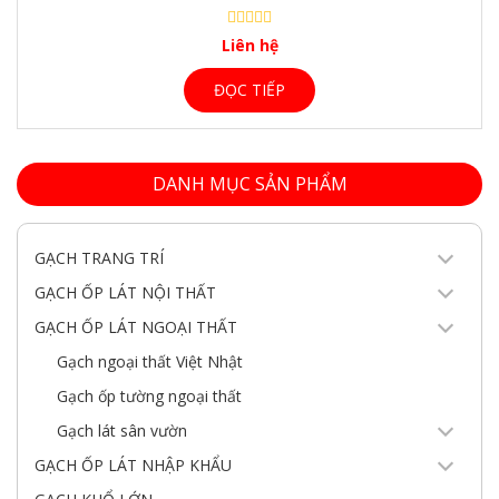
Liên hệ
ĐỌC TIẾP
DANH MỤC SẢN PHẨM
GẠCH TRANG TRÍ
GẠCH ỐP LÁT NỘI THẤT
GẠCH ỐP LÁT NGOẠI THẤT
Gạch ngoại thất Việt Nhật
Gạch ốp tường ngoại thất
Gạch lát sân vườn
GẠCH ỐP LÁT NHẬP KHẨU