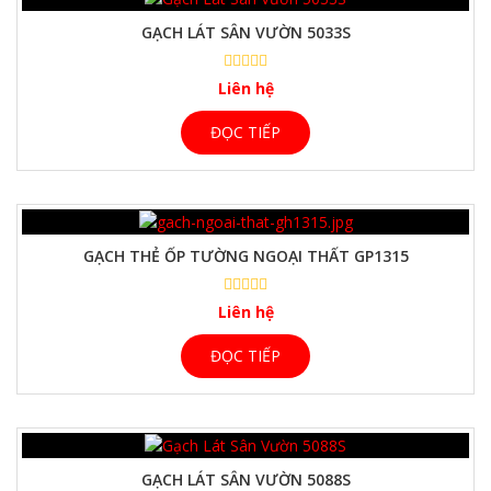
GẠCH LÁT SÂN VƯỜN 5033S
Liên hệ
ĐỌC TIẾP
GẠCH THẺ ỐP TƯỜNG NGOẠI THẤT GP1315
Liên hệ
ĐỌC TIẾP
GẠCH LÁT SÂN VƯỜN 5088S