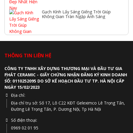
Gạch Kính Lấy Sáng Giếng Trời Giúp
Không Gian Tràn Ngập Ánh Sáng
THÔNG TIN LIÊN HỆ
CÔNG TY TNHH XÂY DỰNG THƯƠNG MẠI VÀ ĐẦU TƯ GIA
PHÁT CERAMIC - GIẤY CHỨNG NHẬN ĐĂNG KÝ KINH DOANH
SỐ: 0110252095 DO SỞ KẾ HOẠCH ĐẦU TƯ TP. HÀ NỘI CẤP
NGÀY 15/02/2023
Địa chỉ:
Địa chỉ trụ sở: Số 17, Lô C22 KĐT Geleximco Lê Trọng Tấn,
Đường Lê Trọng Tấn, P. Dương Nội, Tp Hà Nội
Số điện thoại:
0969 02 01 95