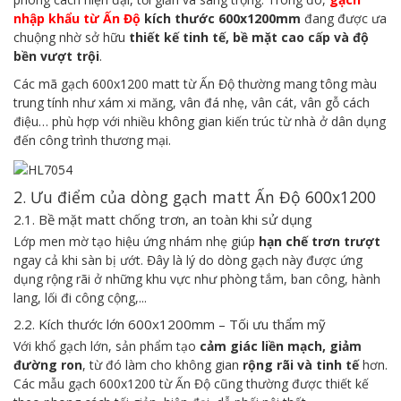
nhập khẩu từ Ấn Độ
kích thước 600x1200mm
đang được ưa
chuộng nhờ sở hữu
thiết kế tinh tế, bề mặt cao cấp và độ
bền vượt trội
.
Các mã gạch 600x1200 matt từ Ấn Độ thường mang tông màu
trung tính như xám xi măng, vân đá nhẹ, vân cát, vân gỗ cách
điệu… phù hợp với nhiều không gian kiến trúc từ nhà ở dân dụng
đến công trình thương mại.
2. Ưu điểm của dòng gạch matt Ấn Độ 600x1200
2.1. Bề mặt matt chống trơn, an toàn khi sử dụng
Lớp men mờ tạo hiệu ứng nhám nhẹ giúp
hạn chế trơn trượt
ngay cả khi sàn bị ướt. Đây là lý do dòng gạch này được ứng
dụng rộng rãi ở những khu vực như phòng tắm, ban công, hành
lang, lối đi công cộng,...
2.2. Kích thước lớn 600x1200mm – Tối ưu thẩm mỹ
Với khổ gạch lớn, sản phẩm tạo
cảm giác liền mạch, giảm
đường ron
, từ đó làm cho không gian
rộng rãi và tinh tế
hơn.
Các mẫu gạch 600x1200 từ Ấn Độ cũng thường được thiết kế