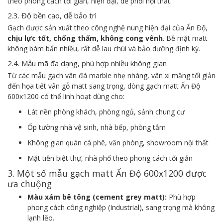
theo phong cách tối giản, hiện đại, dễ phối nội thất.
2.3. Độ bền cao, dễ bảo trì
Gạch được sản xuất theo công nghệ nung hiện đại của Ấn Độ,
chịu lực tốt, chống thấm, không cong vênh
. Bề mặt matt
không bám bẩn nhiều, rất dễ lau chùi và bảo dưỡng định kỳ.
2.4. Mẫu mã đa dạng, phù hợp nhiều không gian
Từ các mẫu gạch vân đá marble nhẹ nhàng, vân xi măng tối giản
đến họa tiết vân gỗ matt sang trọng, dòng gạch matt Ấn Độ
600x1200 có thể linh hoạt dùng cho:
Lát nền phòng khách, phòng ngủ, sảnh chung cư
Ốp tường nhà vệ sinh, nhà bếp, phòng tắm
Không gian quán cà phê, văn phòng, showroom nội thất
Mặt tiền biệt thự, nhà phố theo phong cách tối giản
3. Một số mẫu gạch matt Ấn Độ 600x1200 được
ưa chuộng
Màu xám bê tông (cement grey matt):
Phù hợp
phong cách công nghiệp (Industrial), sang trọng mà không
lạnh lẽo.