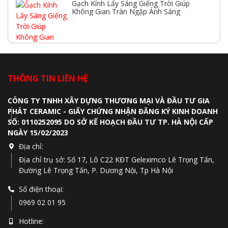
Gạch Kính Lấy Sáng Giếng Trời Giúp
Không Gian Tràn Ngập Ánh Sáng
THÔNG TIN LIÊN HỆ
CÔNG TY TNHH XÂY DỰNG THƯƠNG MẠI VÀ ĐẦU TƯ GIA
PHÁT CERAMIC - GIẤY CHỨNG NHẬN ĐĂNG KÝ KINH DOANH
SỐ: 0110252095 DO SỞ KẾ HOẠCH ĐẦU TƯ TP. HÀ NỘI CẤP
NGÀY 15/02/2023
Địa chỉ:
Địa chỉ trụ sở: Số 17, Lô C22 KĐT Geleximco Lê Trọng Tấn,
Đường Lê Trọng Tấn, P. Dương Nội, Tp Hà Nội
Số điện thoại:
0969 02 01 95
Hotline: