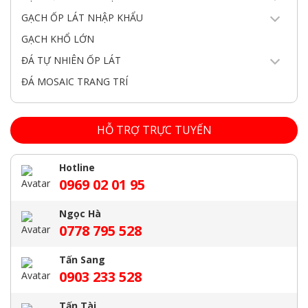
GẠCH ỐP LÁT NHẬP KHẨU
GẠCH KHỔ LỚN
ĐÁ TỰ NHIÊN ỐP LÁT
ĐÁ MOSAIC TRANG TRÍ
HỖ TRỢ TRỰC TUYẾN
Hotline
0969 02 01 95
Ngọc Hà
0778 795 528
Tấn Sang
0903 233 528
Tấn Tài