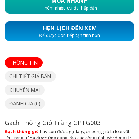
MUA NHANH
Thêm nhiều ưu đãi hấp dẫn
HẸN LỊCH ĐẾN XEM
Để được đón tiếp tận tình hơn
THÔNG TIN
CHI TIẾT GIÁ BÁN
KHUYẾN MẠI
ĐÁNH GIÁ (0)
Gạch Thông Gió Trắng GPTG003
Gạch thông gió
hay còn được gọi là gạch bông gió là loại vật
liêu trang trí đã được ứng dụng vào các công trình xây dựng từ