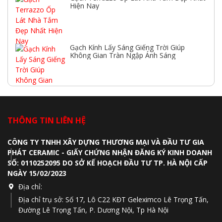
Hiện Nay
Gạch Kính Lấy Sáng Giếng Trời Giúp
Không Gian Tràn Ngập Ánh Sáng
THÔNG TIN LIÊN HỆ
CÔNG TY TNHH XÂY DỰNG THƯƠNG MẠI VÀ ĐẦU TƯ GIA
PHÁT CERAMIC - GIẤY CHỨNG NHẬN ĐĂNG KÝ KINH DOANH
SỐ: 0110252095 DO SỞ KẾ HOẠCH ĐẦU TƯ TP. HÀ NỘI CẤP
NGÀY 15/02/2023
Địa chỉ:
Địa chỉ trụ sở: Số 17, Lô C22 KĐT Geleximco Lê Trọng Tấn,
Đường Lê Trọng Tấn, P. Dương Nội, Tp Hà Nội