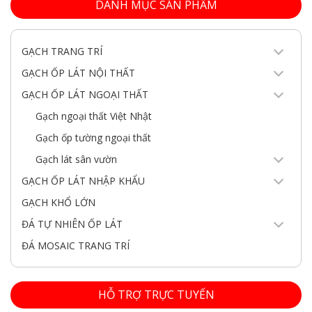
DANH MỤC SẢN PHẨM
GẠCH TRANG TRÍ
GẠCH ỐP LÁT NỘI THẤT
GẠCH ỐP LÁT NGOẠI THẤT
Gạch ngoại thất Việt Nhật
Gạch ốp tường ngoại thất
Gạch lát sân vườn
GẠCH ỐP LÁT NHẬP KHẨU
GẠCH KHỔ LỚN
ĐÁ TỰ NHIÊN ỐP LÁT
ĐÁ MOSAIC TRANG TRÍ
HỖ TRỢ TRỰC TUYẾN