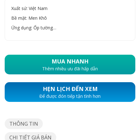
Xuất sứ: Việt Nam
Bề mặt: Men Khô
Ứng dụng: Ốp tường…
MUA NHANH
Thêm nhiều ưu đãi hấp dẫn
HẸN LỊCH ĐẾN XEM
Để được đón tiếp tận tình hơn
THÔNG TIN
CHI TIẾT GIÁ BÁN