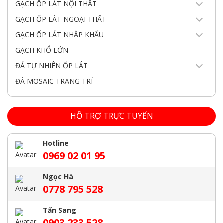
GẠCH ỐP LÁT NỘI THẤT
GẠCH ỐP LÁT NGOẠI THẤT
GẠCH ỐP LÁT NHẬP KHẨU
GẠCH KHỔ LỚN
ĐÁ TỰ NHIÊN ỐP LÁT
ĐÁ MOSAIC TRANG TRÍ
HỖ TRỢ TRỰC TUYẾN
Hotline
0969 02 01 95
Ngọc Hà
0778 795 528
Tấn Sang
0903 233 528