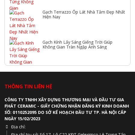
Gạch Terrazzo Ốp Lát Nhà Tắm Đẹp Nhất
Hiện Nay
Gạch Kính Lấy Sáng Giếng Trời Giúp
Không Gian Tràn Ngập Ánh Sáng
THÔNG TIN LIÊN HỆ
CÔNG TY TNHH XÂY DỰNG THƯƠNG MẠI VÀ ĐẦU TƯ GIA
PHÁT CERAMIC - GIẤY CHỨNG NHẬN ĐĂNG KÝ KINH DOANH
SỐ: 0110252095 DO SỞ KẾ HOẠCH ĐẦU TƯ TP. HÀ NỘI CẤP
NGÀY 15/02/2023
Địa chỉ:
Địa chỉ trụ sở: Số 17, Lô C22 KĐT Geleximco Lê Trọng Tấn,