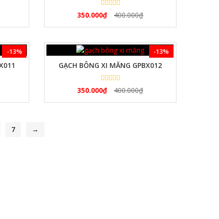
350.000
₫
400.000
₫
-13%
-13%
X011
GẠCH BÔNG XI MĂNG GPBX012
350.000
₫
400.000
₫
7
→