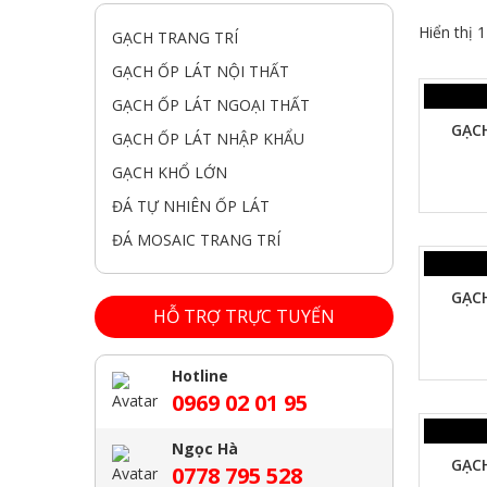
Hiển thị 
GẠCH TRANG TRÍ
GẠCH ỐP LÁT NỘI THẤT
XEM NHANH
GẠCH ỐP LÁT NGOẠI THẤT
GẠC
GẠCH ỐP LÁT NHẬP KHẨU
GẠCH KHỔ LỚN
ĐÁ TỰ NHIÊN ỐP LÁT
ĐÁ MOSAIC TRANG TRÍ
XEM NHANH
GẠC
HỖ TRỢ TRỰC TUYẾN
Hotline
0969 02 01 95
XEM NHANH
Ngọc Hà
GẠC
0778 795 528