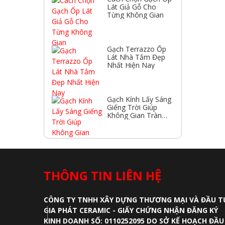
Lát Giả Gỗ Cho
Từng Không Gian
Gạch Terrazzo Ốp
Lát Nhà Tắm Đẹp
Nhất Hiện Nay
Gạch Kính Lấy Sáng
Giếng Trời Giúp
Không Gian Tràn
Ngập Ánh Sáng
THÔNG TIN LIÊN HỆ
CÔNG TY TNHH XÂY DỰNG THƯƠNG MẠI VÀ ĐẦU T
GIA PHÁT CERAMIC - GIẤY CHỨNG NHẬN ĐĂNG KÝ
KINH DOANH SỐ: 0110252095 DO SỞ KẾ HOẠCH ĐẦU