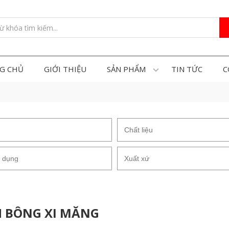
G CHỦ
GIỚI THIỆU
SẢN PHẨM
TIN TỨC
C
 BÔNG XI MĂNG