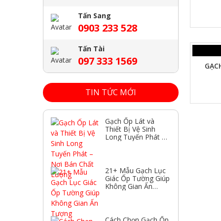
Tấn Sang
0903 233 528
XEM NHANH
Tấn Tài
097 333 1569
GẠC
TIN TỨC MỚI
Gạch Ốp Lát và
Thiết Bị Vệ Sinh
Long Tuyến Phát –
Nơi Bán Chất
Lượng
21+ Mẫu Gạch Lục
Giác Ốp Tường Giúp
Không Gian Ấn
Tượng
Cách Chọn Gạch Ốp