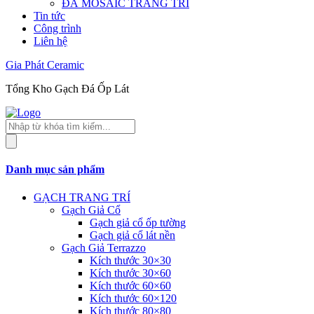
ĐÁ MOSAIC TRANG TRÍ
Tin tức
Công trình
Liên hệ
Gia Phát Ceramic
Tổng Kho Gạch Đá Ốp Lát
Tìm
kiếm
sản
phẩm
Danh mục sản phẩm
GẠCH TRANG TRÍ
Gạch Giả Cổ
Gạch giả cổ ốp tường
Gạch giả cổ lát nền
Gạch Giả Terrazzo
Kích thước 30×30
Kích thước 30×60
Kích thước 60×60
Kích thước 60×120
Kích thước 80×80