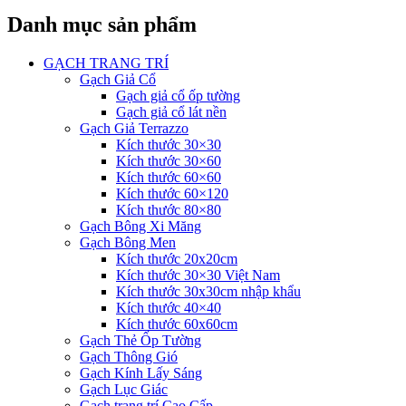
Danh mục sản phẩm
GẠCH TRANG TRÍ
Gạch Giả Cổ
Gạch giả cổ ốp tường
Gạch giả cổ lát nền
Gạch Giả Terrazzo
Kích thước 30×30
Kích thước 30×60
Kích thước 60×60
Kích thước 60×120
Kích thước 80×80
Gạch Bông Xi Măng
Gạch Bông Men
Kích thước 20x20cm
Kích thước 30×30 Việt Nam
Kích thước 30x30cm nhập khẩu
Kích thước 40×40
Kích thước 60x60cm
Gạch Thẻ Ốp Tường
Gạch Thông Gió
Gạch Kính Lấy Sáng
Gạch Lục Giác
Gạch trang trí Cao Cấp