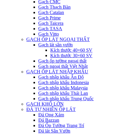
Gạch CMC
Gạch Thạch Bàn
Gạch Catalan
Gạch Prime
Gạch Taicera
Gạch TASA
Gạch Vitto
GẠCH ỐP LÁT NGOẠI THẤT
Gạch lát sân vườn
Kích thước 40×60 SV
Kích thước 30×60 SV
Gạch ốp tường ngoại thất
Gạch ngoại thất Việt Nhật
GẠCH ỐP LÁT NHẬP KHẨU
Gạch nhập khẩu Ấn Độ
Gạch nhập khẩu Indonesia
Gạch nhập khẩu Malaysia
Gạch nhập khẩu Thái Lan
Gạch nhập khẩu Trung Quốc
GẠCH KHỔ LỚN
ĐÁ TỰ NHIÊN ỐP LÁT
Đá Ong Xám
Đá Bazzan
Đá Ốp Tường Trang Trí
Đá lát Sân Vườn