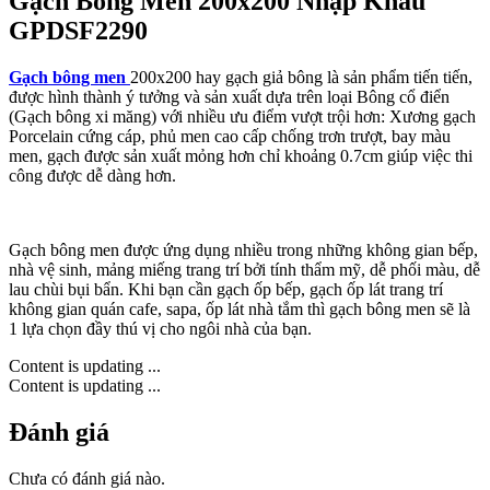
Gạch Bông Men 200x200 Nhập Khẩu
GPDSF2290
Gạch bông men
200x200 hay gạch giả bông là sản phẩm tiến tiến,
được hình thành ý tưởng và sản xuất dựa trên loại Bông cổ điển
(Gạch bông xi măng) với nhiều ưu điểm vượt trội
hơn: Xương gạch
Porcelain cứng cáp, phủ men cao cấp chống trơn trượt, bay màu
men, gạch được sản xuất mỏng hơn chỉ khoảng 0.7cm giúp việc thi
công được dễ dàng hơn.
Gạch bông men được ứng dụng nhiều trong những không gian bếp,
nhà vệ sinh, mảng miếng trang trí bởi tính thẩm mỹ, dễ phối màu, dễ
lau chùi bụi bẩn. Khi bạn cần gạch ốp bếp, gạch ốp lát trang trí
không gian quán cafe, sapa, ốp lát nhà tắm thì gạch bông men sẽ là
1 lựa chọn đầy thú vị cho ngôi nhà của bạn.
Content is updating ...
Content is updating ...
Đánh giá
Chưa có đánh giá nào.