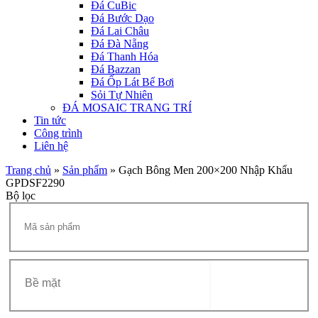
Đá CuBic
Đá Bước Dạo
Đá Lai Châu
Đá Đà Nẵng
Đá Thanh Hóa
Đá Bazzan
Đá Ốp Lát Bể Bơi
Sỏi Tự Nhiên
ĐÁ MOSAIC TRANG TRÍ
Tin tức
Công trình
Liên hệ
Trang chủ
»
Sản phẩm
»
Gạch Bông Men 200×200 Nhập Khẩu
GPDSF2290
Bộ lọc