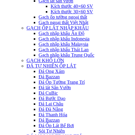
Gạch lát sân vườn
Kích thước 40×60 SV
Kích thước 30×60 SV
Gạch ốp tường ngoại thất
Gạch ngoại thất Việt Nhật
GẠCH ỐP LÁT NHẬP KHẨU
Gạch nhập khẩu Ấn Độ
Gạch nhập khẩu Indonesia
Gạch nhập khẩu Malaysia
Gạch nhập khẩu Thái Lan
Gạch nhập khẩu Trung Quốc
GẠCH KHỔ LỚN
ĐÁ TỰ NHIÊN ỐP LÁT
Đá Ong Xám
Đá Bazzan
Đá Ốp Tường Trang Trí
Đá lát Sân Vườn
Đá CuBic
Đá Bước Dạo
Đá Lai Châu
Đá Đà Nẵng
Đá Thanh Hóa
Đá Bazzan
Đá Ốp Lát Bể Bơi
Sỏi Tự Nhiên