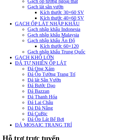
Gạch ốp tường ngoại thất
Gạch lát sân vườn
Kích thước 30×60 SV
Kích thước 40×60 SV
GẠCH ỐP LÁT NHẬP KHẨU
Gạch nhập khẩu Indonesia
Gạch nhập khẩu Malaysia
Gạch nhập khẩu Ấn Độ
Kích thước 60×120
Gạch nhập khẩu Trung Quốc
GẠCH KHỔ LỚN
ĐÁ TỰ NHIÊN ỐP LÁT
Đá Ong Xám
Đá Ốp Tường Trang Trí
Đá lát Sân Vườn
Đá Bước Dạo
Đá Bazzan
Đá Thanh Hóa
Đá Lai Châu
Đá Đà Nẵng
Đá CuBic
Đá Ốp Lát Bể Bơi
ĐÁ MOSAIC TRANG TRÍ
Hỗ trợ trực tuyến