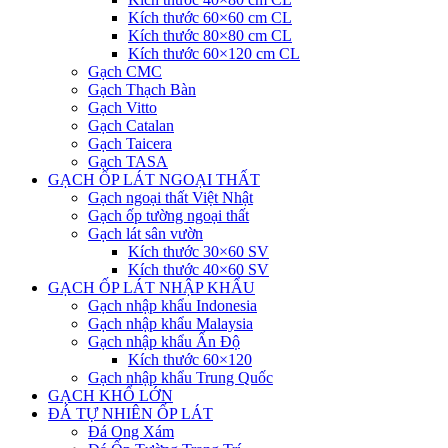
Kích thước 60×60 cm CL
Kích thước 80×80 cm CL
Kích thước 60×120 cm CL
Gạch CMC
Gạch Thạch Bàn
Gạch Vitto
Gạch Catalan
Gạch Taicera
Gạch TASA
GẠCH ỐP LÁT NGOẠI THẤT
Gạch ngoại thất Việt Nhật
Gạch ốp tường ngoại thất
Gạch lát sân vườn
Kích thước 30×60 SV
Kích thước 40×60 SV
GẠCH ỐP LÁT NHẬP KHẨU
Gạch nhập khẩu Indonesia
Gạch nhập khẩu Malaysia
Gạch nhập khẩu Ấn Độ
Kích thước 60×120
Gạch nhập khẩu Trung Quốc
GẠCH KHỔ LỚN
ĐÁ TỰ NHIÊN ỐP LÁT
Đá Ong Xám