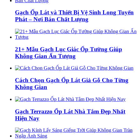
Gạch Ốp Lát và Thiết Bị Vệ Sinh Long Tuyến
Phát – Nơi Bán Chất Lượng
21+ Mẫu Gạch Lục Giác Ốp Tường Giúp
Không Gian Ấn Tượng
Cách Chọn Gạch Ốp Lát Giả Gỗ Cho Từng
Không Gian
Gạch Terrazzo Ốp Lát Nhà Tắm Đẹp Nhất
Hiện Nay