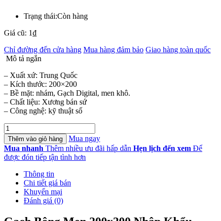
Trạng thái:
Còn hàng
Giá cũ:
1
₫
Chỉ đường đến cửa hàng
Mua hàng đảm bảo
Giao hàng toàn quốc
Mô tả ngắn
– Xuất xứ: Trung Quốc
– Kích thước: 200×200
– Bề mặt: nhám, Gạch Digital, men khô.
– Chất liệu: Xương bán sứ
– Công nghệ: kỹ thuật số
Gạch
Bông
Mua ngay
Thêm vào giỏ hàng
Men
Mua nhanh
Thêm nhiều ưu đãi hấp dẫn
Hẹn lịch đến xem
Để
200x200
được đón tiếp tận tình hơn
Nhập
Khẩu
Thông tin
GPDSF2290
Chi tiết giá bán
số
Khuyến mại
lượng
Đánh giá (0)